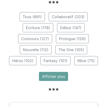
***
Tous (691)
Collaboratif (203)
Écriture (178)
Début (147)
Concours (127)
Prologue (126)
Nouvelle (112)
The One (105)
Héros (102)
Fantasy (101)
Rêve (75)
Afficher plus
***