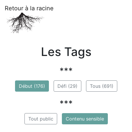
Retour à la racine
Les Tags
***
Début (176)
Défi (29)
Tous (691)
***
Tout public
Contenu sensible