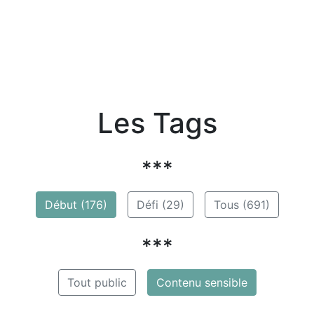
Les Tags
***
Début (176)
Défi (29)
Tous (691)
***
Tout public
Contenu sensible