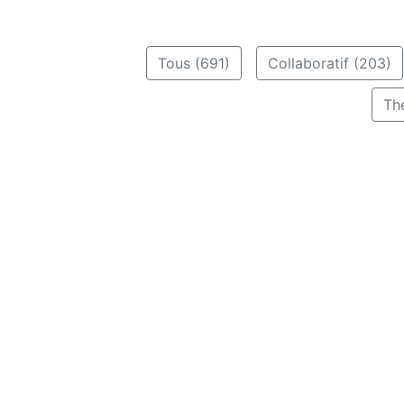
Tous (691)
Collaboratif (203)
Th