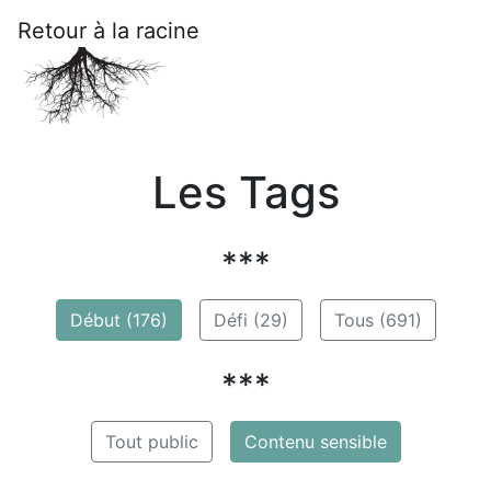
Retour à la racine
Les Tags
***
Début (176)
Défi (29)
Tous (691)
***
Tout public
Contenu sensible