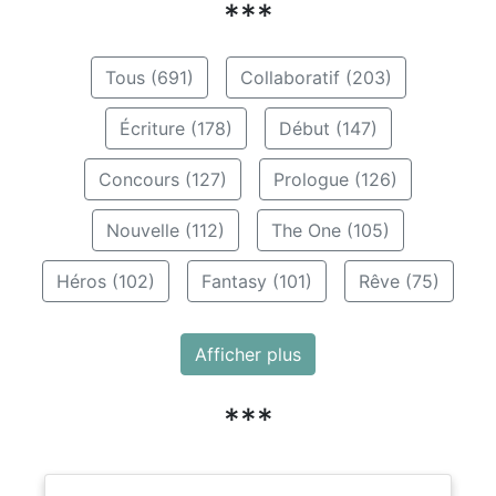
***
Tous (691)
Collaboratif (203)
Écriture (178)
Début (147)
Concours (127)
Prologue (126)
Nouvelle (112)
The One (105)
Héros (102)
Fantasy (101)
Rêve (75)
Afficher plus
***