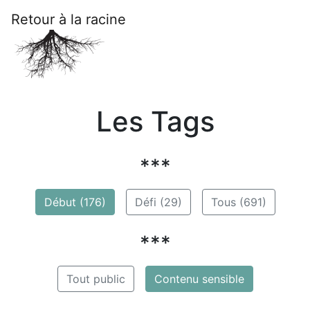
Retour à la racine
Les Tags
***
Début (176)
Défi (29)
Tous (691)
***
Tout public
Contenu sensible