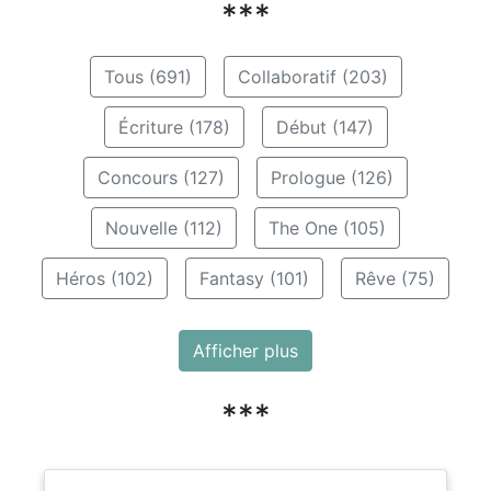
***
Tous (691)
Collaboratif (203)
Écriture (178)
Début (147)
Concours (127)
Prologue (126)
Nouvelle (112)
The One (105)
Héros (102)
Fantasy (101)
Rêve (75)
Afficher plus
***