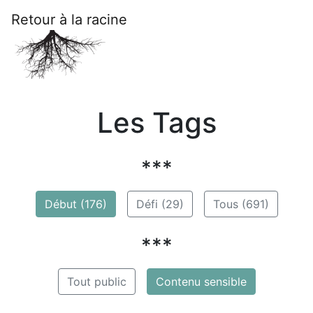
Retour à la racine
Les Tags
***
Début (176)
Défi (29)
Tous (691)
***
Tout public
Contenu sensible