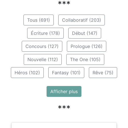
***
Tous (691)
Collaboratif (203)
Écriture (178)
Début (147)
Concours (127)
Prologue (126)
Nouvelle (112)
The One (105)
Héros (102)
Fantasy (101)
Rêve (75)
Afficher plus
***