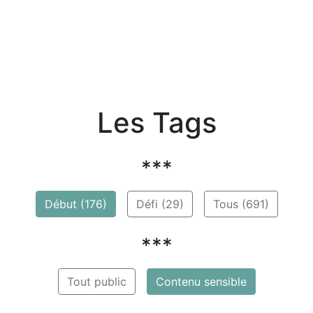
Les Tags
***
Début (176)
Défi (29)
Tous (691)
***
Tout public
Contenu sensible