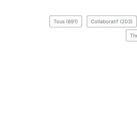
Tous (691)
Collaboratif (203)
Th