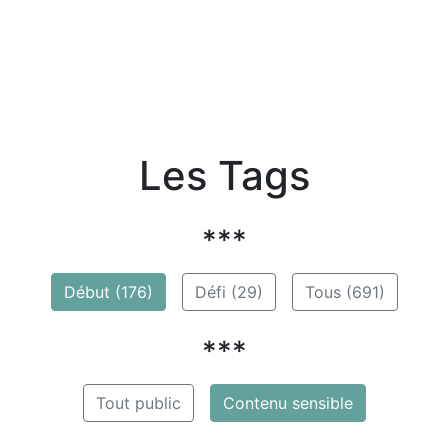
Les Tags
***
Début (176)
Défi (29)
Tous (691)
***
Tout public
Contenu sensible