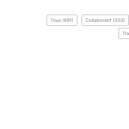
Tous (691)
Collaboratif (203)
Th