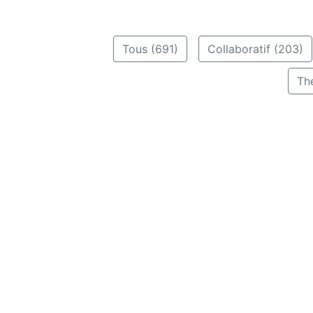
Tous (691)
Collaboratif (203)
Th