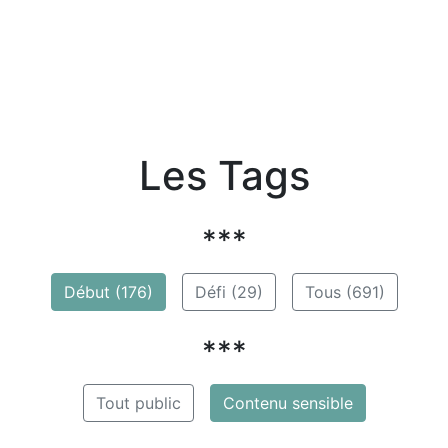
Les Tags
***
Début (176)
Défi (29)
Tous (691)
***
Tout public
Contenu sensible