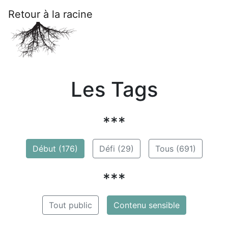
Retour à la racine
Les Tags
***
Début (176)
Défi (29)
Tous (691)
***
Tout public
Contenu sensible