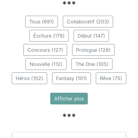
***
Tous (691)
Collaboratif (203)
Écriture (178)
Début (147)
Concours (127)
Prologue (126)
Nouvelle (112)
The One (105)
Héros (102)
Fantasy (101)
Rêve (75)
Afficher plus
***