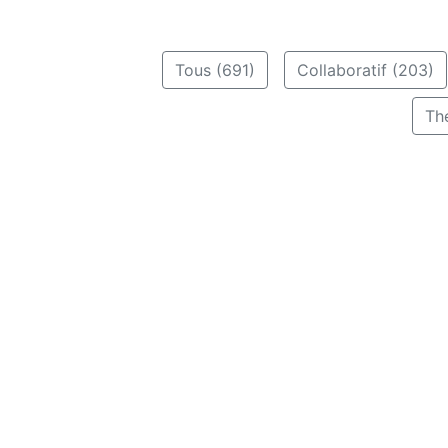
Tous (691)
Collaboratif (203)
Th