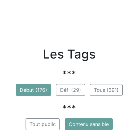
Les Tags
***
Début (176)
Défi (29)
Tous (691)
***
Tout public
Contenu sensible