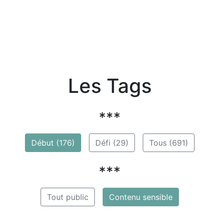
Les Tags
***
Début (176)
Défi (29)
Tous (691)
***
Tout public
Contenu sensible