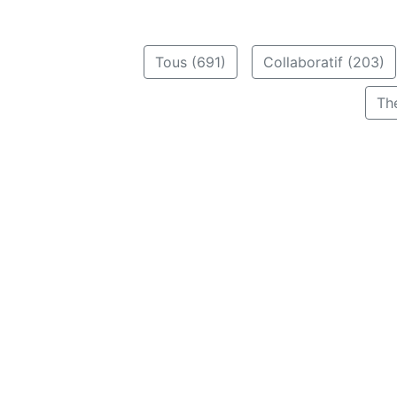
Tous (691)
Collaboratif (203)
Th