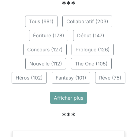
***
Tous (691)
Collaboratif (203)
Écriture (178)
Début (147)
Concours (127)
Prologue (126)
Nouvelle (112)
The One (105)
Héros (102)
Fantasy (101)
Rêve (75)
Afficher plus
***