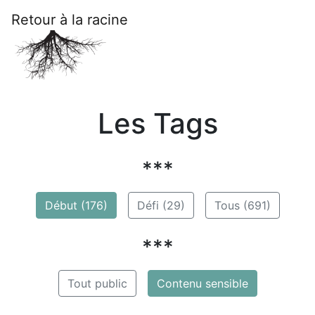
Retour à la racine
Les Tags
***
Début (176)
Défi (29)
Tous (691)
***
Tout public
Contenu sensible