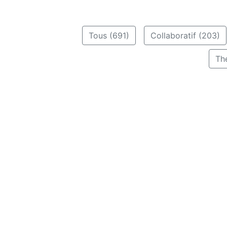
Tous (691)
Collaboratif (203)
Th