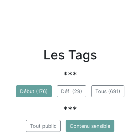
Les Tags
***
Début (176)
Défi (29)
Tous (691)
***
Tout public
Contenu sensible