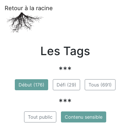
Retour à la racine
Les Tags
***
Début (176)
Défi (29)
Tous (691)
***
Tout public
Contenu sensible