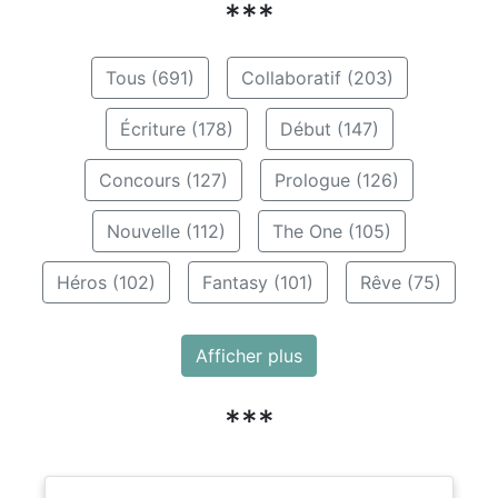
***
Tous (691)
Collaboratif (203)
Écriture (178)
Début (147)
Concours (127)
Prologue (126)
Nouvelle (112)
The One (105)
Héros (102)
Fantasy (101)
Rêve (75)
Afficher plus
***