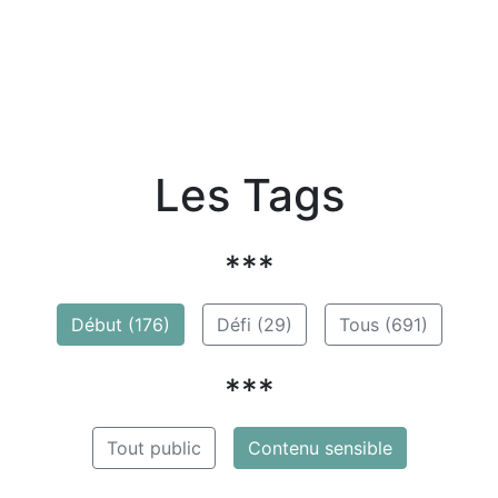
Les Tags
***
Début (176)
Défi (29)
Tous (691)
***
Tout public
Contenu sensible