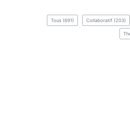
Tous (691)
Collaboratif (203)
Th