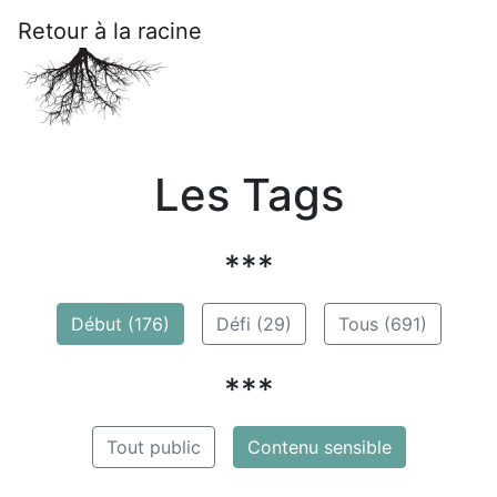
Retour à la racine
Les Tags
***
Début (176)
Défi (29)
Tous (691)
***
Tout public
Contenu sensible