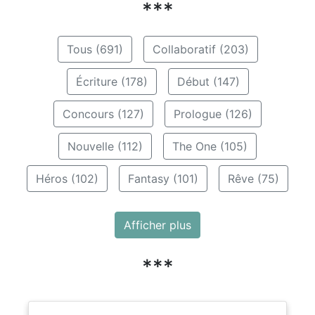
***
Tous (691)
Collaboratif (203)
Écriture (178)
Début (147)
Concours (127)
Prologue (126)
Nouvelle (112)
The One (105)
Héros (102)
Fantasy (101)
Rêve (75)
Afficher plus
***