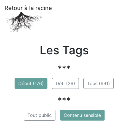
Retour à la racine
Les Tags
***
Début (176)
Défi (29)
Tous (691)
***
Tout public
Contenu sensible