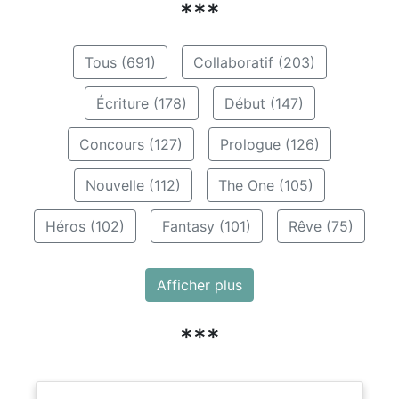
***
Tous (691)
Collaboratif (203)
Écriture (178)
Début (147)
Concours (127)
Prologue (126)
Nouvelle (112)
The One (105)
Héros (102)
Fantasy (101)
Rêve (75)
Afficher plus
***