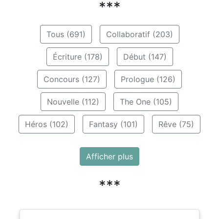
***
Tous (691)
Collaboratif (203)
Écriture (178)
Début (147)
Concours (127)
Prologue (126)
Nouvelle (112)
The One (105)
Héros (102)
Fantasy (101)
Rêve (75)
Afficher plus
***