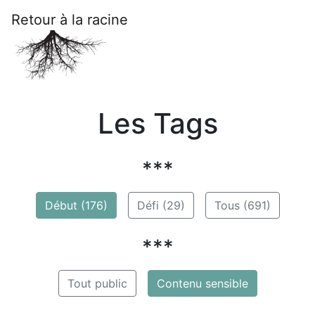
Retour à la racine
Les Tags
***
Début (176)
Défi (29)
Tous (691)
***
Tout public
Contenu sensible