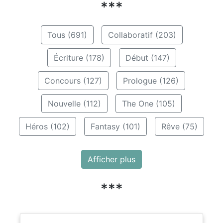
***
Tous (691)
Collaboratif (203)
Écriture (178)
Début (147)
Concours (127)
Prologue (126)
Nouvelle (112)
The One (105)
Héros (102)
Fantasy (101)
Rêve (75)
Afficher plus
***