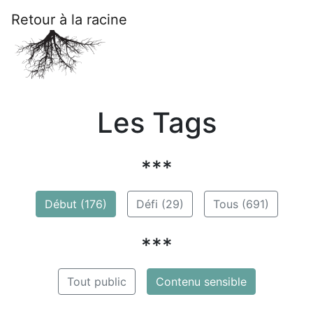
Retour à la racine
Les Tags
***
Début (176)
Défi (29)
Tous (691)
***
Tout public
Contenu sensible