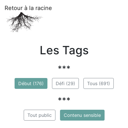
Retour à la racine
Les Tags
***
Début (176)
Défi (29)
Tous (691)
***
Tout public
Contenu sensible