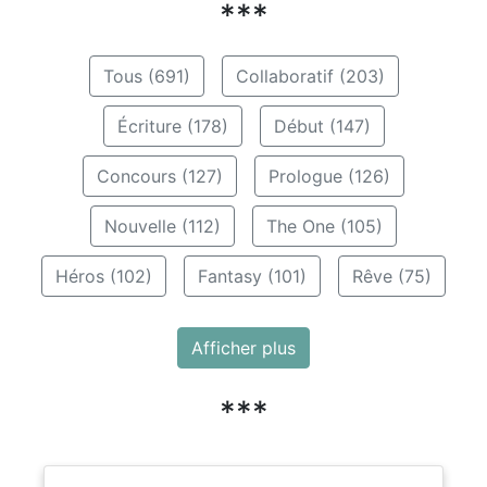
***
Tous (691)
Collaboratif (203)
Écriture (178)
Début (147)
Concours (127)
Prologue (126)
Nouvelle (112)
The One (105)
Héros (102)
Fantasy (101)
Rêve (75)
Afficher plus
***