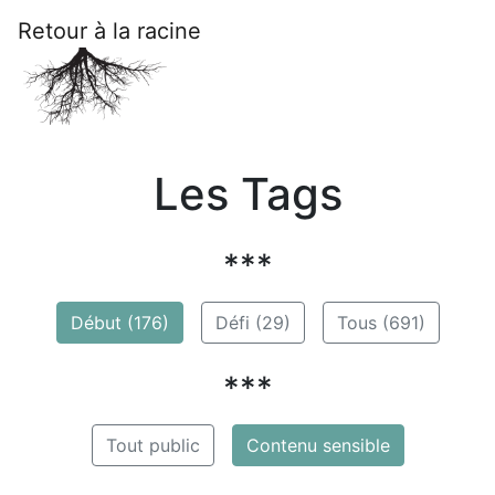
Retour à la racine
Les Tags
***
Début (176)
Défi (29)
Tous (691)
***
Tout public
Contenu sensible