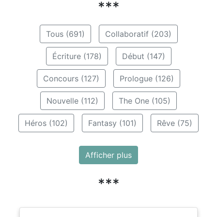
***
Tous (691)
Collaboratif (203)
Écriture (178)
Début (147)
Concours (127)
Prologue (126)
Nouvelle (112)
The One (105)
Héros (102)
Fantasy (101)
Rêve (75)
Afficher plus
***