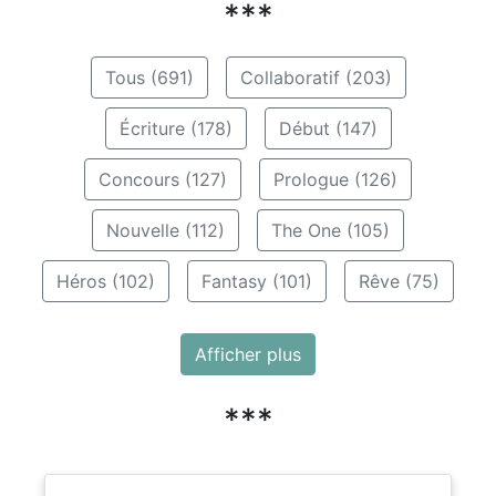
***
Tous (691)
Collaboratif (203)
Écriture (178)
Début (147)
Concours (127)
Prologue (126)
Nouvelle (112)
The One (105)
Héros (102)
Fantasy (101)
Rêve (75)
Afficher plus
***