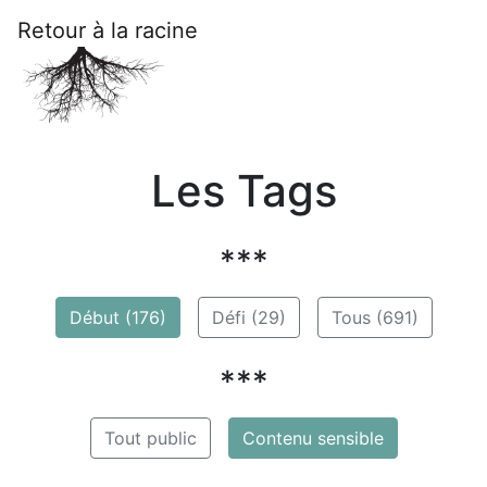
Retour à la racine
Les Tags
***
Début (176)
Défi (29)
Tous (691)
***
Tout public
Contenu sensible