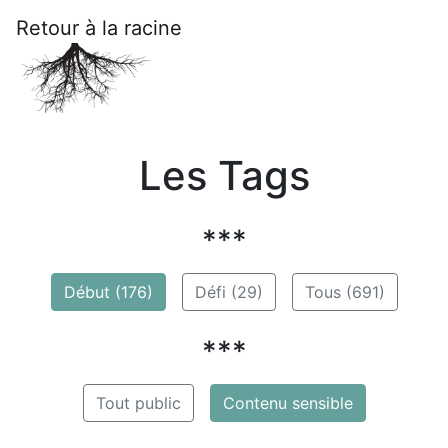
Retour à la racine
Les Tags
***
Début (176)
Défi (29)
Tous (691)
***
Tout public
Contenu sensible