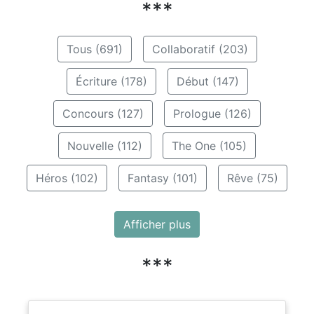
***
Tous (691)
Collaboratif (203)
Écriture (178)
Début (147)
Concours (127)
Prologue (126)
Nouvelle (112)
The One (105)
Héros (102)
Fantasy (101)
Rêve (75)
Afficher plus
***