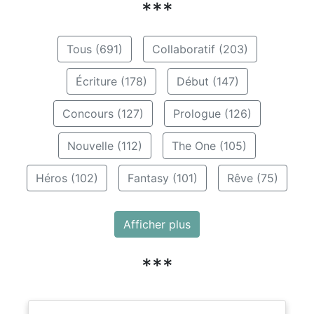
***
Tous (691)
Collaboratif (203)
Écriture (178)
Début (147)
Concours (127)
Prologue (126)
Nouvelle (112)
The One (105)
Héros (102)
Fantasy (101)
Rêve (75)
Afficher plus
***