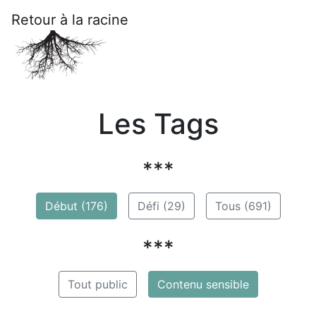
Retour à la racine
Les Tags
***
Début (176)
Défi (29)
Tous (691)
***
Tout public
Contenu sensible