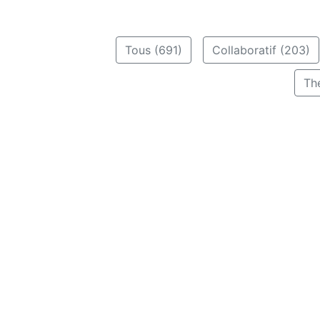
Tous (691)
Collaboratif (203)
Th