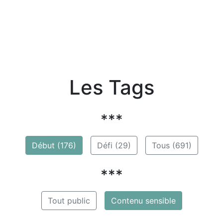
Les Tags
***
Début (176)
Défi (29)
Tous (691)
***
Tout public
Contenu sensible