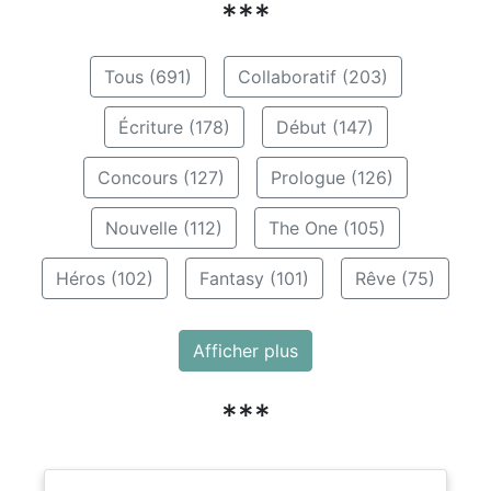
***
Tous (691)
Collaboratif (203)
Écriture (178)
Début (147)
Concours (127)
Prologue (126)
Nouvelle (112)
The One (105)
Héros (102)
Fantasy (101)
Rêve (75)
Afficher plus
***