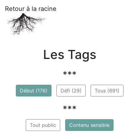
Retour à la racine
Les Tags
***
Début (176)
Défi (29)
Tous (691)
***
Tout public
Contenu sensible