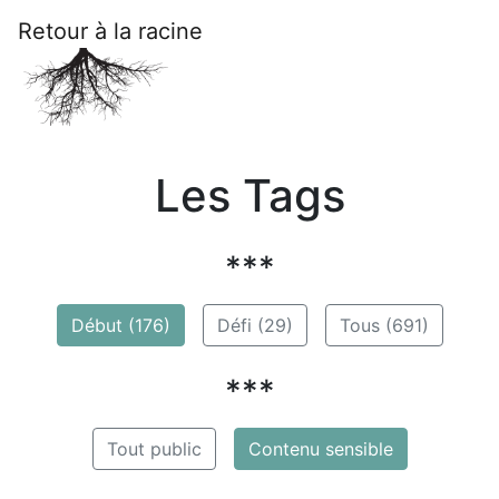
Retour à la racine
Les Tags
***
Début (176)
Défi (29)
Tous (691)
***
Tout public
Contenu sensible