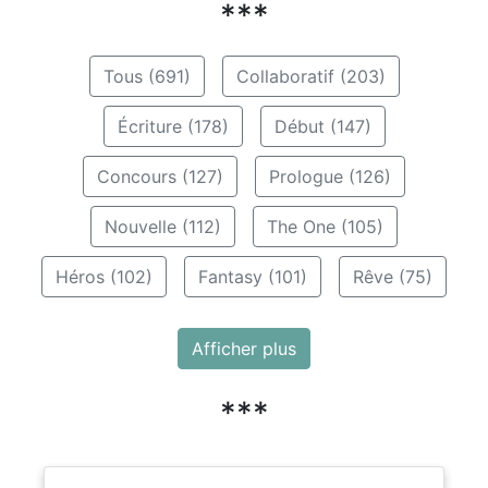
***
Tous (691)
Collaboratif (203)
Écriture (178)
Début (147)
Concours (127)
Prologue (126)
Nouvelle (112)
The One (105)
Héros (102)
Fantasy (101)
Rêve (75)
Afficher plus
***