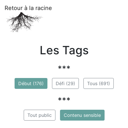
Retour à la racine
Les Tags
***
Début (176)
Défi (29)
Tous (691)
***
Tout public
Contenu sensible