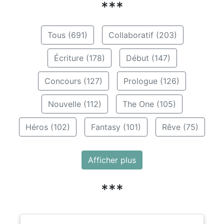
***
Tous (691)
Collaboratif (203)
Écriture (178)
Début (147)
Concours (127)
Prologue (126)
Nouvelle (112)
The One (105)
Héros (102)
Fantasy (101)
Rêve (75)
Afficher plus
***