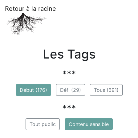
Retour à la racine
Les Tags
***
Début (176)
Défi (29)
Tous (691)
***
Tout public
Contenu sensible