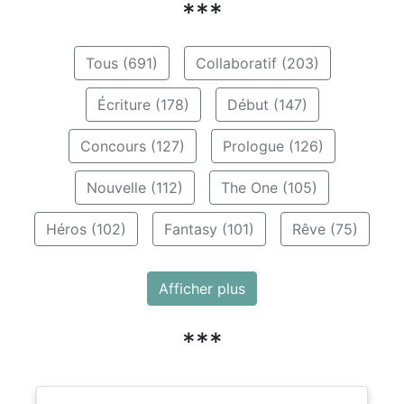
***
Tous (691)
Collaboratif (203)
Écriture (178)
Début (147)
Concours (127)
Prologue (126)
Nouvelle (112)
The One (105)
Héros (102)
Fantasy (101)
Rêve (75)
Afficher plus
***