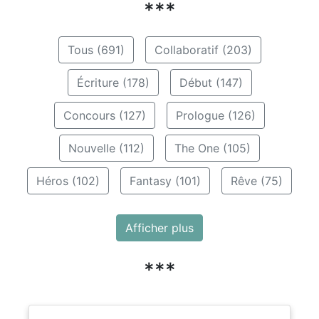
***
Tous (691)
Collaboratif (203)
Écriture (178)
Début (147)
Concours (127)
Prologue (126)
Nouvelle (112)
The One (105)
Héros (102)
Fantasy (101)
Rêve (75)
Afficher plus
***