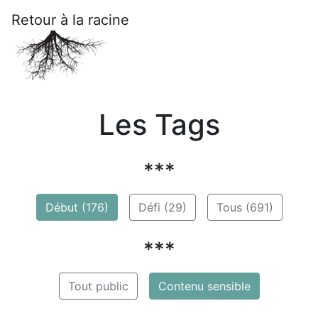
Retour à la racine
Les Tags
***
Début (176)
Défi (29)
Tous (691)
***
Tout public
Contenu sensible