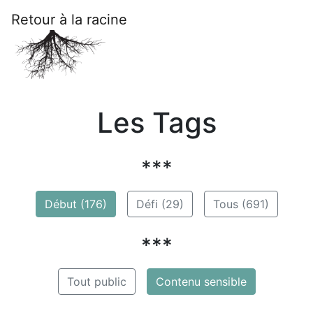
Retour à la racine
Les Tags
***
Début (176)
Défi (29)
Tous (691)
***
Tout public
Contenu sensible