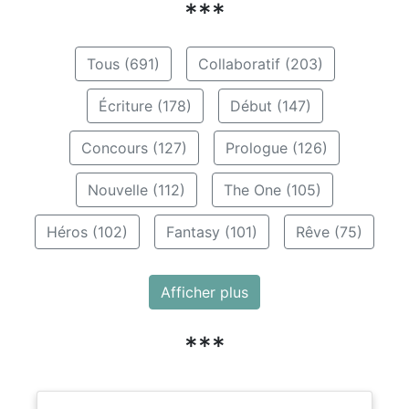
***
Tous (691)
Collaboratif (203)
Écriture (178)
Début (147)
Concours (127)
Prologue (126)
Nouvelle (112)
The One (105)
Héros (102)
Fantasy (101)
Rêve (75)
Afficher plus
***